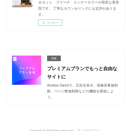
せカット ブリーチ インナーカラーが得意な美容
院です。 丁寧なカウンセリングにも定評がありま
す。
フォロー
PR
プレミアムプランでもっと自由な
サイトに
Ameba Owndで、広告非表示、画像容量無制
限、ページ数無制限などの機能を開放しよ
う。
Copyright ©
2026
Ann merry ann （アンメリーアン）
.