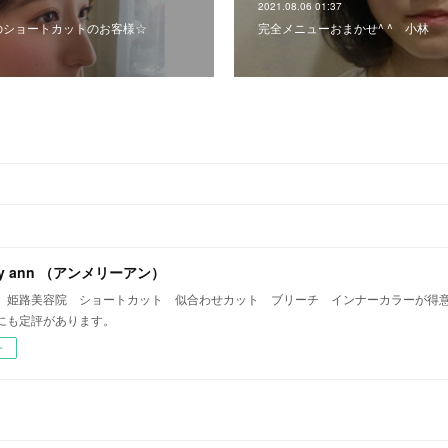
2021.08.06 01:37
生初のショートカットのお客様☆
完全メニューおまかせ^ ^ 小林
rry ann （アンメリーアン）
 姫路美容院 ショートカット 似合わせカット ブリーチ インナーカラーが得意
にも定評があります。
ー