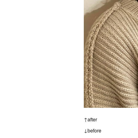
↑after
↓before