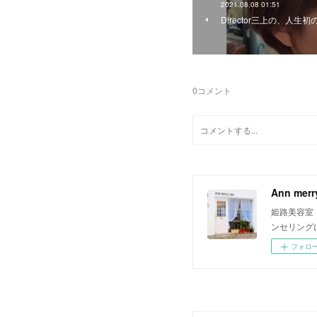
2021.08.08 01:51
Director三上の、人
0
コメント
Ann me
姫路美容室
ンセリング
フォロ