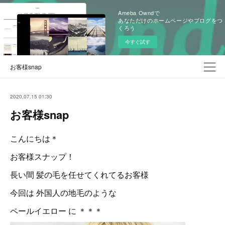
Ameba Owndで
あなただけのホームページやブログをつ
くろう
今すぐ試す
お客様snap
2020.07.15 01:30
お客様snap
こんにちは＊
お客様スナップ！
長い間 髪の毛を任せてくれてるお客様
今回は 外国人の地毛のような
ペールイエロー に ＊＊＊