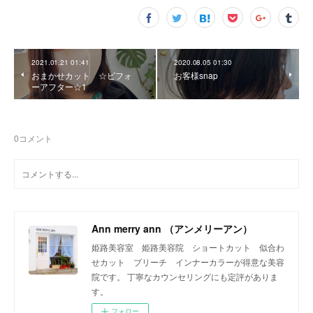
2021.01.21 01:41
2020.08.05 01:30
おまかせカット ☆ビフォ
お客様snap
ーアフター☆1
0
コメント
Ann merry ann （アンメリーアン）
姫路美容室 姫路美容院 ショートカット 似合わ
せカット ブリーチ インナーカラーが得意な美容
院です。 丁寧なカウンセリングにも定評がありま
す。
フォロー