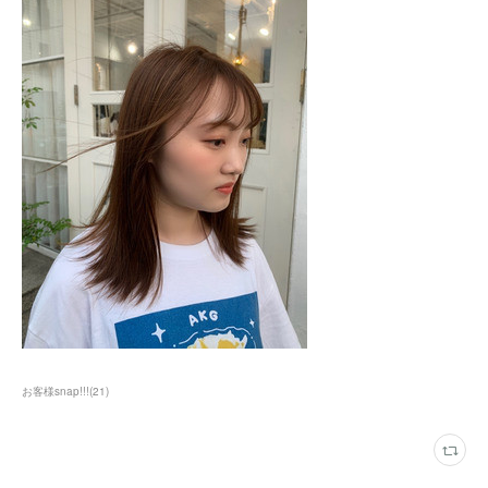
お客様snap!!!
(
21
)