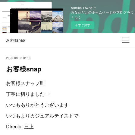
Ameba Owndで
あなただけのホームページやブログをつ
くろう
今すぐ試す
お客様snap
2020.08.06 01:30
お客様snap
お客様スナップ!!!!
丁寧に切りましたー
いつもありがとうございます
いつもよりカジュアルテイストで
Director 三上